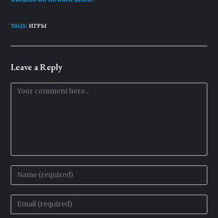
TAGS:
ИГРЫ
Leave a Reply