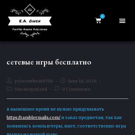
0
сетевые игры бесплатно
princewheat8798
June 18, 2026
Uncategorized
0 Comments
в нынешнее время не нужно придумывать
https://ramblermails.com/
и заказ предметам, так как
появились компьютеры, инет, соответственно игра
вышла на новый шанс.